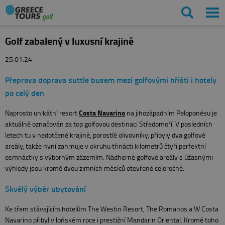
Golf zabalený v luxusní krajině
25.01.24
Přeprava doprava suttle busem mezi golfovými hřišti i hotely
po celý den
Costa Navarino
Naprosto unikátní resort
na jihozápadním Peloponésu je
aktuálně označován za top golfovou destinaci Středomoří. V posledních
letech tu v nedotčené krajině, porostlé olivovníky, přibyly dva golfové
areály, takže nyní zahrnuje v okruhu třinácti kilometrů čtyři perfektní
osmnáctky s výborným zázemím. Nádherné golfové areály s úžasnými
výhledy jsou kromě dvou zimních měsíců otevřené celoročně.
Skvělý výběr ubytování
Ke třem stávajícím hotelům The Westin Resort, The Romanos a W Costa
Navarino přibyl v loňském roce i prestižní Mandarin Oriental. Kromě toho