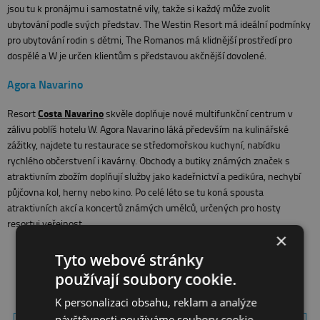
jsou tu k pronájmu i samostatné vily, takže si každý může zvolit
ubytování podle svých představ. The Westin Resort má ideální podmínky
pro ubytování rodin s dětmi, The Romanos má klidnější prostředí pro
dospělé a W je určen klientům s představou akčnější dovolené.
Agora Navarino
Costa Navarino
Resort
skvěle doplňuje nové multifunkční centrum v
zálivu poblíš hotelu W. Agora Navarino láká především na kulinářské
zážitky, najdete tu restaurace se středomořskou kuchyní, nabídku
rychlého občerstvení i kavárny. Obchody a butiky známých značek s
atraktivním zbožím doplňují služby jako kadeřnictví a pedikúra, nechybí
půjčovna kol, herny nebo kino. Po celé léto se tu koná spousta
atraktivních akcí a koncertů známých umělců, určených pro hosty
resortui veřejnost.
×
Tyto webové stránky
ARCHIV AKTUALIT
používají soubory cookie.
K personalizaci obsahu, reklam a analýze
návštěvnosti používáme soubory cookie.