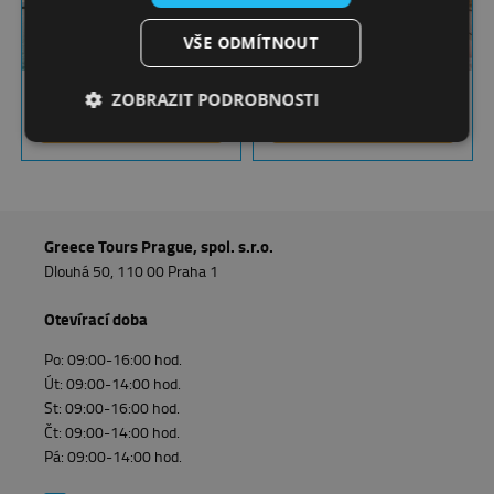
VŠE ODMÍTNOUT
ZOBRAZIT PODROBNOSTI
Ideální pro golfovou dovolenou
Soukromí luxusních vil
VÍCE
VÍCE
Greece Tours Prague, spol. s.r.o.
Dlouhá 50, 110 00 Praha 1
Otevírací doba
Po
:
09
:00
-16
:00
hod.
Út
:
09
:00
-14
:00
hod.
St
:
09
:00
-16
:00
hod.
Čt
:
09
:00
-14
:00
hod.
Pá
:
09
:00
-14
:00
hod.