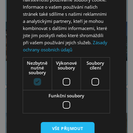
Grecotel Amirandes 5*
Mandarin Oriental 5*
Informace o vašem používání našich
stránek také sdílíme s našimi reklamními
Kréta
Gouves
Peloponés
Costa Navarino
a analytickými partnery, kteří je mohou
kombinovat s dalšími informacemi, které
jste jim poskytli nebo které shromáždili
při vašem používání jejich služeb.
Zásady
ochrany osobních údajů
Nezbytně
Výkonové
Soubory
nutné
soubory
cílení
Exkluzivní resort u pláže
Elegance s úžasnými výhledy
soubory
VÍCE
VÍCE
Funkční soubory
The Westin 5*
Messinian Nest
Peloponés
Costa Navarino
Peloponés
Costa Navarino
VŠE PŘIJMOUT