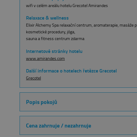
wifi v celém areálu hotelu Grecotel Amirandes
Relaxace & wellness
Elixir Alchemy Spa relaxační centrum, aromaterapie, masáže p
kosmetické procedury, jóga,
sauna a fitness centrum zdarma
Internetové stránky hotelu
www.amirandes.com
Další informace o hotelech řetězce Grecotel
Grecotel
Popis pokojů
Dvoulůžkový pokoj superior výhled do zahrady/výhl
Cena zahrnuje / nezahrnuje
Interiér 31 m², Candia a Lagoon Wings, první nebo druhé patr
koupelna s vanou i sprchovým koutem, balkón, výhled do zah