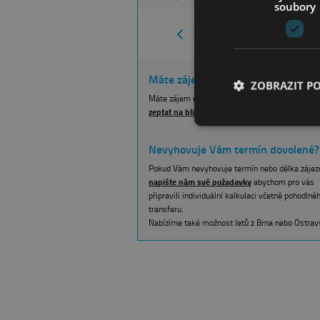
soubory
1
2
3
4
5
Máte zájem o tento zájezd do Řeck
ZOBRAZIT P
Máte zájem navštívit tento hotel a chcete se ná
zeptat na bližší informace?
Nevyhovuje Vám termín dovolené?
Pokud Vám nevyhovuje termín nebo délka zájez
napište nám své požadavky
abychom pro vás
připravili individuální kalkulaci včetně pohodlnéh
transferu.
Nabízíme také možnost letů z Brna nebo Ostrav