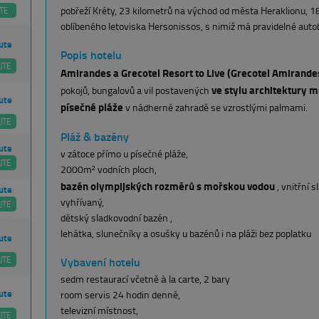
pobřeží Kréty, 23 kilometrů na východ od města Heraklionu, 18
TE
oblíbeného letoviska Hersonissos, s nimiž má pravidelné auto
ute
Popis hotelu
JTE
Amirandes a Grecotel Resort to Live (Grecotel Amirande
ve stylu architektury 
pokojů, bungalovů a vil postavených
ute
písečné pláže
v nádherné zahradě se vzrostlými palmami.
JTE
Pláž & bazény
ute
v zátoce přímo u písečné pláže,
JTE
2000m² vodních ploch,
bazén olympijských rozměrů s mořskou vodou
, vnitřní 
ute
vyhřívaný,
JTE
dětský sladkovodní bazén ,
lehátka, slunečníky a osušky u bazénů i na pláži bez poplatku
ute
JTE
Vybavení hotelu
sedm restaurací včetně à la carte, 2 bary
ute
room servis 24 hodin denně,
televizní místnost,
JTE