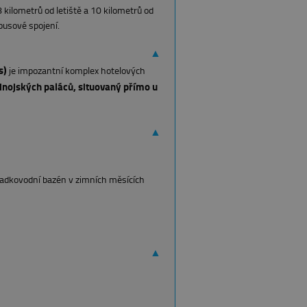
 kilometrů od letiště a 10 kilometrů od
busové spojení.
▲
s)
je impozantní komplex hotelových
minojských paláců, situovaný přímo u
▲
sladkovodní bazén v zimních měsících
▲