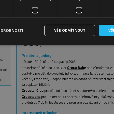
fitness centrum s kardiozónou, vodní lyžování, plachtění, šlap
minifotbal, jóga, vodní aerobik, plážový volejbal, stolní tenis, bo
tenisové kurty (osvětlení za poplatek), možnost zapůjčení rake
ranní cvičení, pilates,
golfové hřiště v dosahu 10 kilometrů
a?
, organizované výlety
ODROBNOSTI
VŠE ODMÍTNOUT
VŠ
více ke sportovním aktivitám
s
amfiteátr, taneční show,
plážové party
Pro děti a juniory
du,
dětské hřiště, dětské koupací pláště,
Greco Baby
pro nejmenší děti od 0 do 3 let
nabízí možnost za
o taxi
postýlky pro děti do dvou let, židličky, ohřívače lahví, sterilizá
kočárky i monitory - doporučujeme objednat při rezervaci zájez
y.
za poplatek hlídání,
Grecotel Club
pro děti od 4 do 12 let s odborným dohledem, na 
Grecoteens
pro juniory od 13 sportovní týmové hry, plážový v
pro děti od 7 do14 let Discovery program poznávání přírody 1x
Internetové připojení