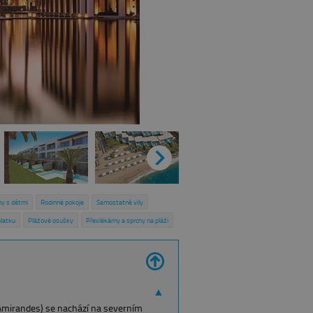
ny s dětmi
Rodinné pokoje
Samostatné vily
platku
Plážové osušky
Převlékárny a sprchy na pláži
Postýlky a židličky bez poplatku
í programy pro děti i dospělé
Privátní bazény
Bezlepková strava
▲
 Amirandes) se nachází na severním