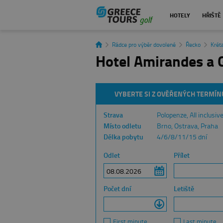
HOTELY
HŘIŠTĚ
Rádce pro výběr dovolené
Řecko
Krét
Hotel Amirandes a G
VYBERTE SI Z OVĚŘENÝCH TERMÍN
Strava
Polopenze, All inclusiv
Místo odletu
Brno, Ostrava, Praha
Délka pobytu
4/6/8/11/15 dní
Odlet
Přílet
Počet dní
Letiště
First minute
Last minute