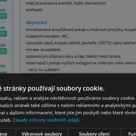
malý pravoslavný kostelík, butik, klenotnictví,
amfiteátr
ute
JTE
Ubytování
ute
klimatizované dvoulůžkové pokoje s možností přistýlky, koup
JTE
hudebním kanálem, WC,
vysoušeč vlasů, koupací pláště, pantofle, SAT/TV, rádio, telefon, 
ute
minibar za poplatek,
JTE
vybavení pro přípravu kávy a čaje, balkón nebo terasa,
hotel nabízí i pokoje vyšších kategorií se sdíleným nebo vlast
ute
- ceny na vyžádání
JTE
Stravování
 stránky používají soubory cookie.
polopenze, snídaně formou bohatého bufetu včetně produktů z
ute
Club, možnost dokoupení all inclusive programu Comfort all-in
obsahu, reklam a analýze návštěvnosti používáme soubory cookie.
JTE
více informací ke strav
ve všech restauracích a barech hotelu
ašich stránek také sdílíme s našimi reklamními a analytickými par
pro děti od 3 do 12 let zajišťuje Grecoland Tasty Corner minib
ute
 s dalšími informacemi, které jste jim poskytli nebo které shro
sušenky, zmrzlinu, mléko, čaj, vodu a džusy, obědy zahrnují polé
JTE
služeb.
Zásady ochrany osobních údajů
domácí burgery, saláty a další dětská jídla včetně nápojů, spec
ute
tné
Výkonové soubory
Soubory cílení
Fun
Sport & zábava
JTE