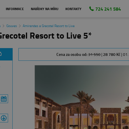
724 241 584
INFORMACE
NABÍDKY NA MÍRU
KONTAKTY
a
Gouves
Amirandes a Grecotel Resort to Live
recotel Resort to Live 5*
Ů
Cena za osobu od:
31 550
|
28 780 Kč
| 01.
e