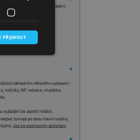
adla, kánoe, nedaleko škola potápění,
ccia,
t,
E PŘIJMOUT
▲
půjčení základního dětského vybavení -
tory, nočníky, WC redukce, stupátka,
du,
vyžádání lze zajistit hlídání,
olejbal, turnaje po dobu hlavní sezóny,
 týdně,
více ke sportovním aktivitám
▲