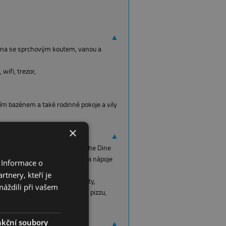
▲
elna se sprchovým koutem, vanou a
wifi, trezor,
ním bazénem a také rodinné pokoje a vily
×
▲
dravé výživy, večeře formou The Dine
 package, který zahrnuje oběd a nápoje
 Informace o
ování
,
tnery, kteří je
ufety s čerstvým ovocem, jogurty,
máždili při vašem
vku, zeleninu, těstoviny, rybu, pizzu,
iálních diet a mixované stravy
kční soubory
▲