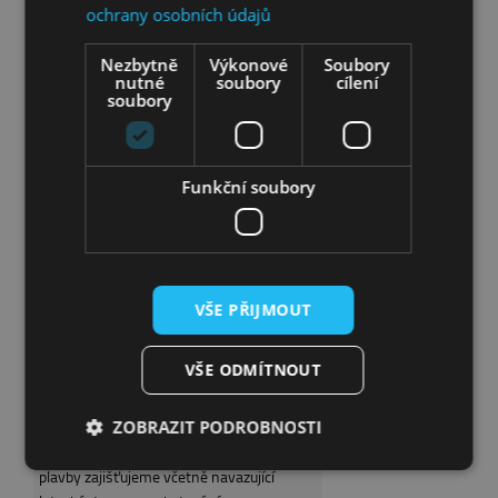
strávili v pohodě a klidu
ochrany osobních údajů
Doporučení pro pobyty s dětmi
Nezbytně
Výkonové
Soubory
nutné
soubory
cílení
soubory
Víkendy v Řecku
Pokud máte svou vlastní představu, která
Funkční soubory
místa v Řecku či na řeckých ostrovech
chcete navštívit, zajistíme pro vás
ubytování, letenky i lodní lístky, nabízíme
také
VŠE PŘIJMOUT
Individuální pobyty
VŠE ODMÍTNOUT
Plavby po Egejském moři
ZOBRAZIT PODROBNOSTI
jsou skvělou možností, jak poznat během
jednoho zájezdu několik řeckých ostrovů,
plavby zajišťujeme včetně navazující