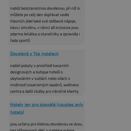
nabízí bezstarostnou dovolenou, při níž si
můžete po celý den dopřávat vedle
hlavních jídel také své oblíbené nápoje,
kávu i zmrzlinu, v rámci all inclusive jsou
zdarma lehátka a slunečníky a zpravidla i
řada sportů
Dovolená v Top hotelech
nabízí pobyty v prostředí luxusních
designových a butique hotelů s
ubytováním v suitách nebo vilách s
možností soukromých bazénů, wellness
centra a další služby pro náročné klienty
Hotely jen pro dospělé (couples only
hotels)
jsou určeny pro klidnou dovolenou ve dvou,
bez přítomnosti dětí, v nabídce máme