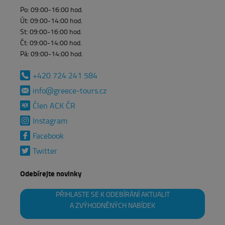
Po
:
09
:00
-16
:00
hod.
Út
:
09
:00
-14
:00
hod.
St
:
09
:00
-16
:00
hod.
Čt
:
09
:00
-14
:00
hod.
Pá
:
09
:00
-14
:00
hod.
+420 724 241 584
info@greece-tours.cz
Člen ACK ČR
Instagram
Facebook
Twitter
Odebírejte novinky
PŘIHLASTE SE K ODEBÍRÁNÍ AKTUALIT
A ZVÝHODNĚNÝCH NABÍDEK