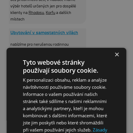
výběr hotelů určených jen pro dospělé
klienty na
Rhodosu
,
Korfu
a dalších
místech
Ubytování v samostatných vilách
nabízíme pro nerušenou rodinnou
dovolenou v soukromí v atraktivních
×
lokalitách na
Krétě
,
Zakynthosu
,
Samosu
a
Tyto webové stránky
dalších místech
používají soubory cookie.
K personalizaci obsahu, reklam a analýze
návštěvnosti používáme soubory cookie.
TIPY PRO VÁS
Informace o vašem používání našich
stránek také sdílíme s našimi reklamními
Zájezdy vhodné pro děti
a analytickými partnery, kteří je mohou
kombinovat s dalšími informacemi, které
Sepsali jsme pro vás rady a doporučení, jak
pro cestování s dětmi vybrat vhodný
jste jim poskytli nebo které shromáždili
pobyt, abyste svou dovolenou u moře
při vašem používání jejich služeb.
Zásady