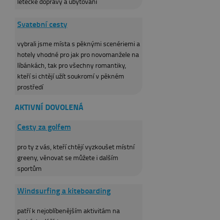
letecké dopravy a ubytování
Svatební cesty
vybrali jsme místa s pěknými scenériemi a
hotely vhodné pro jak pro novomanžele na
líbánkách, tak pro všechny romantiky,
kteří si chtějí užít soukromí v pěkném
prostředí
AKTIVNÍ DOVOLENÁ
Cesty za golfem
pro ty z vás, kteří chtějí vyzkoušet místní
greeny, věnovat se můžete i dalším
sportům
Windsurfing a kiteboarding
patří k nejoblíbenějším aktivitám na