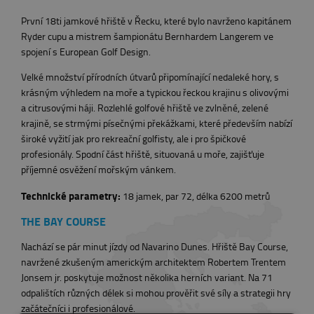
První 18ti jamkové hřiště v Řecku, které bylo navrženo kapitánem
Ryder cupu a mistrem šampionátu Bernhardem Langerem ve
spojení s European Golf Design.
Velké množství přírodních útvarů připomínající nedaleké hory, s
krásným výhledem na moře a typickou řeckou krajinu s olivovými
a citrusovými háji. Rozlehlé golfové hřiště ve zvlněné, zelené
krajině, se strmými písečnými překážkami, které především nabízí
široké vyžití jak pro rekreační golfisty, ale i pro špičkové
profesionály. Spodní část hřiště, situovaná u moře, zajišťuje
příjemné osvěžení mořským vánkem.
Technické parametry:
18 jamek, par 72, délka 6200 metrů
THE BAY COURSE
Nachází se pár minut jízdy od Navarino Dunes. Hřiště Bay Course,
navržené zkušeným americkým architektem Robertem Trentem
Jonsem jr. poskytuje možnost několika herních variant. Na 71
odpalištích různých délek si mohou prověřit své síly a strategii hry
začátečníci i profesionálové.