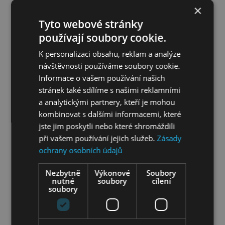
×
Okolní hory a hlavně moře tvoří skutečně výjimečnou scenérii. Hra
Tyto webové stránky
v kaňonu i pohled na okolní háje nabízí úchvatný kontrast mezi
používají soubory cookie.
drsnou a uklidňující krajinou. Vyjímečné místo spojující úžasný
výhled na moře, hory a historický záliv Navarino zajišťuje
K personalizaci obsahu, reklam a analýze
nezapomenutelné zážitky.
návštěvnosti používáme soubory cookie.
Technické parametry:
18 jamek, par 71, délka 5760 metrů
Informace o vašem používání našich
stránek také sdílíme s našimi reklamními
NAVARINO HILLS
a analytickými partnery, kteří je mohou
V jedinečné přírodní oblasti byl na rozloze 500 hektarů vybudován
kombinovat s dalšími informacemi, které
areál se dvěma 18jamkovými hřišti, která jsou označována za
jste jim poskytli nebo které shromáždili
nejnovější golfový objev v Evropě. K jejich atraktivitě nesporně
při vašem používání jejich služeb.
Zásady
přispívá, že byla navržena legendou Ryder Cupu José María
ochrany osobních údajů
Olazábalem v téměř panenské přírodě. Celý areál, včetně skvěle
vybavené moderní golfové klubovny od českého architekta L.
Nezbytně
Výkonové
Soubory
Zemana, je úžasně zasazený do krajiny nad legendárním zálivem
nutné
soubory
cílení
soubory
Costa Navarino. Nabízí nevšední zážitek ze hry s
nezapomenutelnými panoramatickými výhledy do okolí a na
tyrkysové Jónské moře.